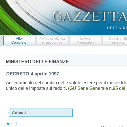
Atto
Avviso di rettifica
Lavori
Direttive U
Completo
Errata corrige
Preparatori
recepite
MINISTERO DELLE FINANZE
DECRETO
4 aprile 1997
Accertamento del cambio delle valute estere per il mese di febb
unico delle imposte sui redditi.
(GU Serie Generale n.95 del