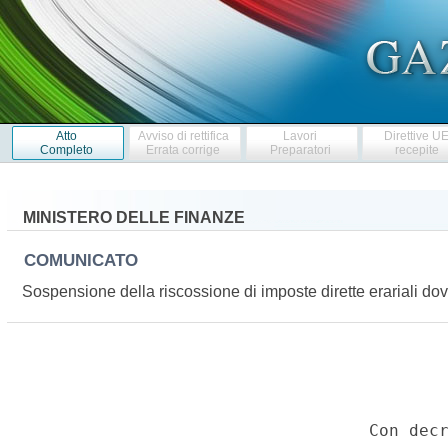
Atto
Avviso di rettifica
Lavori
Direttive U
Completo
Errata corrige
Preparatori
recepite
MINISTERO DELLE FINANZE
COMUNICATO
Sospensione della riscossione di imposte dirette erariali dov