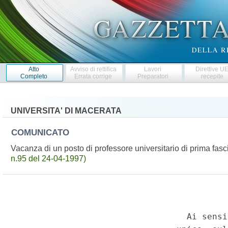
Atto
Avviso di rettifica
Lavori
Direttive U
Completo
Errata corrige
Preparatori
recepite
UNIVERSITA' DI MACERATA
COMUNICATO
Vacanza di un posto di professore universitario di prima fas
n.95 del 24-04-1997)