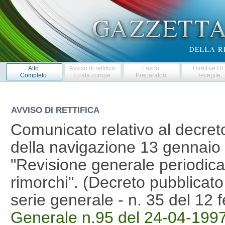
Atto
Avviso di rettifica
Lavori
Direttive U
Completo
Errata corrige
Preparatori
recepite
AVVISO DI RETTIFICA
Comunicato relativo al decreto
della navigazione 13 gennaio 
"Revisione generale periodica 
rimorchi". (Decreto pubblicato 
serie generale - n. 35 del 12 
Generale n.95 del 24-04-199