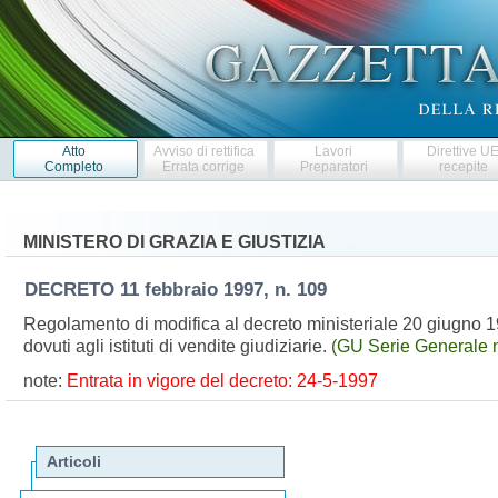
Atto
Avviso di rettifica
Lavori
Direttive U
Completo
Errata corrige
Preparatori
recepite
MINISTERO DI GRAZIA E GIUSTIZIA
DECRETO
11 febbraio 1997, n. 109
Regolamento di modifica al decreto ministeriale 20 giugno 19
dovuti agli istituti di vendite giudiziarie.
(GU Serie Generale n
note:
Entrata in vigore del decreto: 24-5-1997