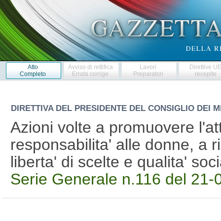
Atto
Avviso di rettifica
Lavori
Direttive U
Completo
Errata corrige
Preparatori
recepite
DIRETTIVA DEL PRESIDENTE DEL CONSIGLIO DEI M
Azioni volte a promuovere l'att
responsabilita' alle donne, a 
liberta' di scelte e qualita' s
Serie Generale n.116 del 21-