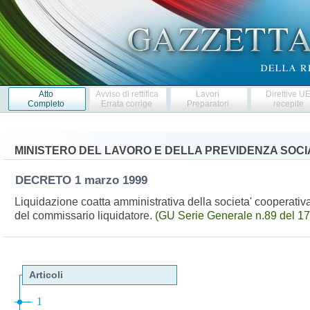
Atto
Avviso di rettifica
Lavori
Direttive U
Completo
Errata corrige
Preparatori
recepite
MINISTERO DEL LAVORO E DELLA PREVIDENZA SOCI
DECRETO
1 marzo 1999
Liquidazione coatta amministrativa della societa' cooperativa
del commissario liquidatore.
(GU Serie Generale n.89 del 1