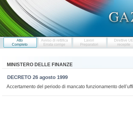
Atto
Avviso di rettifica
Lavori
Direttive U
Completo
Errata corrige
Preparatori
recepite
MINISTERO DELLE FINANZE
DECRETO
26 agosto 1999
Accertamento del periodo di mancato funzionamento dell'uffici