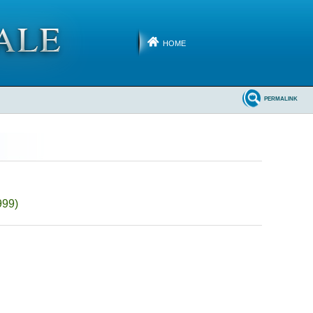
HOME
PERMALINK
999)