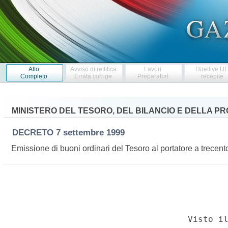
Atto
Avviso di rettifica
Lavori
Direttive U
Completo
Errata corrige
Preparatori
recepite
MINISTERO DEL TESORO, DEL BILANCIO E DELLA 
DECRETO
7 settembre 1999
Emissione di buoni ordinari del Tesoro al portatore a trecen