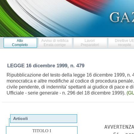
Atto
Avviso di rettifica
Lavori
Direttive U
Completo
Errata corrige
Preparatori
recepite
LEGGE
16 dicembre 1999, n. 479
Ripubblicazione del testo della legge 16 dicembre 1999, n. 4
monocratica e altre modifiche al codice di procedura penale.
civile pendente, di indennita' spettanti ai giudice di pace e 
Ufficiale - serie generale - n. 296 del 18 dicembre 1999).
(GU