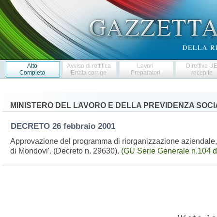
Atto
Avviso di rettifica
Lavori
Direttive U
Completo
Errata corrige
Preparatori
recepite
MINISTERO DEL LAVORO E DELLA PREVIDENZA SOCI
DECRETO
26 febbraio 2001
Approvazione del programma di riorganizzazione aziendale, l
di Mondovi'. (Decreto n. 29630).
(GU Serie Generale n.104 d