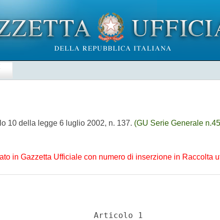
E
olo 10 della legge 6 luglio 2002, n. 137.
(GU Serie Generale n.45 
to in Gazzetta Ufficiale con numero di inserzione in Raccolta uff