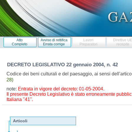
Atto
Avviso di rettifica
Lavori
Direttive U
Completo
Errata corrige
Preparatori
recepite
DECRETO LEGISLATIVO
22 gennaio 2004, n. 42
Codice dei beni culturali e del paesaggio, ai sensi dell'artic
28)
note:
Entrata in vigore del decreto: 01-05-2004.
Il presente Decreto Legislativo è stato erroneamente pubblica
Italiana "41".