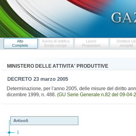
Atto
Avviso di rettifica
Lavori
Direttive U
Completo
Errata corrige
Preparatori
recepite
MINISTERO DELLE ATTIVITA' PRODUTTIVE
DECRETO
23 marzo 2005
Determinazione, per l'anno 2005, delle misure del diritto an
dicembre 1999, n. 488.
(GU Serie Generale n.82 del 09-04-