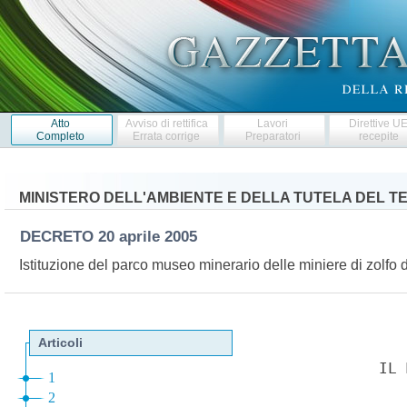
Atto
Avviso di rettifica
Lavori
Direttive U
Completo
Errata corrige
Preparatori
recepite
MINISTERO DELL'AMBIENTE E DELLA TUTELA DEL T
DECRETO
20 aprile 2005
Istituzione del parco museo minerario delle miniere di zolfo