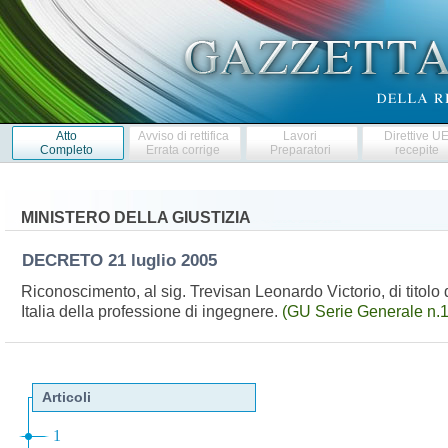
Atto
Avviso di rettifica
Lavori
Direttive U
Completo
Errata corrige
Preparatori
recepite
MINISTERO DELLA GIUSTIZIA
DECRETO
21 luglio 2005
Riconoscimento, al sig. Trevisan Leonardo Victorio, di titolo di
Italia della professione di ingegnere.
(GU Serie Generale n.1