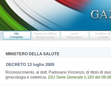
Atto
Avviso di rettifica
Lavori
Direttive U
Completo
Errata corrige
Preparatori
recepite
MINISTERO DELLA SALUTE
DECRETO
13 luglio 2005
Riconoscimento, al dott. Padovano Vincenzo, di titolo di studio
ginecologia e ostetricia.
(GU Serie Generale n.183 del 08-0