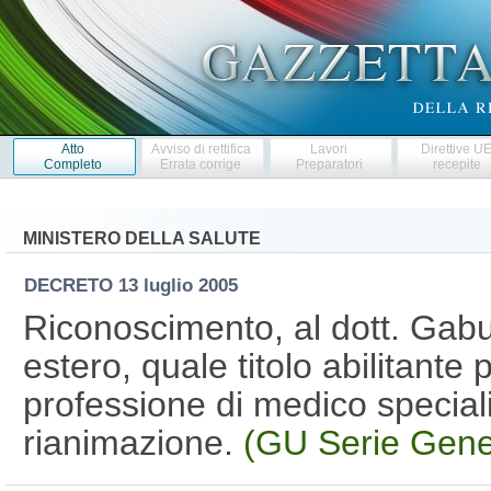
Atto
Avviso di rettifica
Lavori
Direttive U
Completo
Errata corrige
Preparatori
recepite
MINISTERO DELLA SALUTE
DECRETO
13 luglio 2005
Riconoscimento, al dott. Gabud
estero, quale titolo abilitante p
professione di medico speciali
rianimazione.
(GU Serie Gene