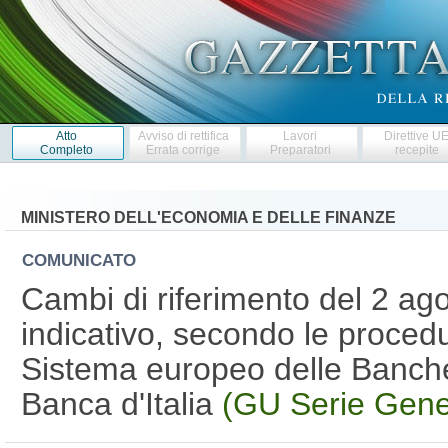
Atto
Avviso di rettifica
Lavori
Direttive U
Completo
Errata corrige
Preparatori
recepite
MINISTERO DELL'ECONOMIA E DELLE FINANZE
COMUNICATO
Cambi di riferimento del 2 agos
indicativo, secondo le procedur
Sistema europeo delle Banche 
Banca d'Italia
(GU Serie Gene