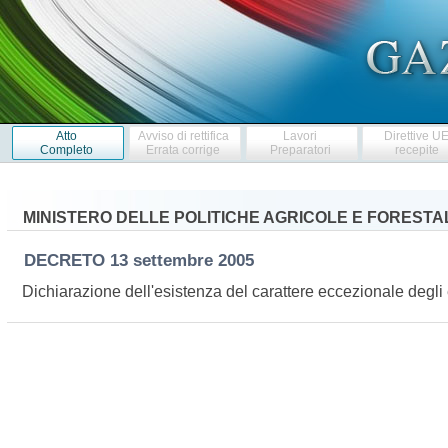
Atto
Avviso di rettifica
Lavori
Direttive U
Completo
Errata corrige
Preparatori
recepite
MINISTERO DELLE POLITICHE AGRICOLE E FORESTA
DECRETO
13 settembre 2005
Dichiarazione dell'esistenza del carattere eccezionale degli e