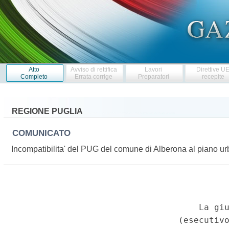
Atto
Avviso di rettifica
Lavori
Direttive U
Completo
Errata corrige
Preparatori
recepite
REGIONE PUGLIA
COMUNICATO
Incompatibilita' del PUG del comune di Alberona al piano urb