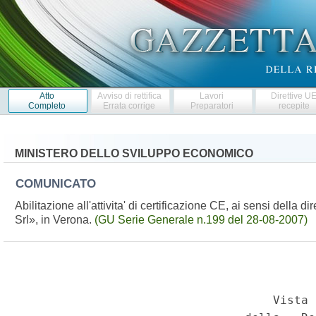
Atto
Avviso di rettifica
Lavori
Direttive U
Completo
Errata corrige
Preparatori
recepite
MINISTERO DELLO SVILUPPO ECONOMICO
COMUNICATO
Abilitazione all'attivita' di certificazione CE, ai sensi della
Srl», in Verona.
(GU Serie Generale n.199 del 28-08-2007)