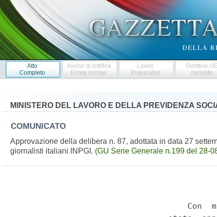
Atto
Avviso di rettifica
Lavori
Direttive U
Completo
Errata corrige
Preparatori
recepite
MINISTERO DEL LAVORO E DELLA PREVIDENZA SOCI
COMUNICATO
Approvazione della delibera n. 87, adottata in data 27 settem
giornalisti italiani INPGI.
(GU Serie Generale n.199 del 28-0