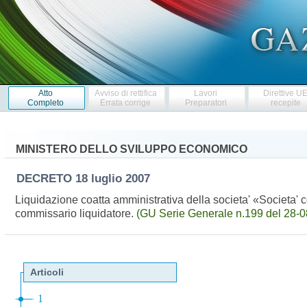
Atto
Avviso di rettifica
Lavori
Direttive U
Completo
Errata corrige
Preparatori
recepite
MINISTERO DELLO SVILUPPO ECONOMICO
DECRETO
18 luglio 2007
Liquidazione coatta amministrativa della societa' «Societa' coo
commissario liquidatore.
(GU Serie Generale n.199 del 28-