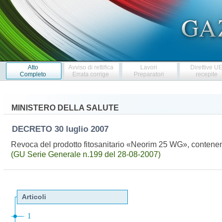
Atto
Avviso di rettifica
Lavori
Direttive U
Completo
Errata corrige
Preparatori
recepite
MINISTERO DELLA SALUTE
DECRETO
30 luglio 2007
Revoca del prodotto fitosanitario «Neorim 25 WG», contenente 
(GU Serie Generale n.199 del 28-08-2007)