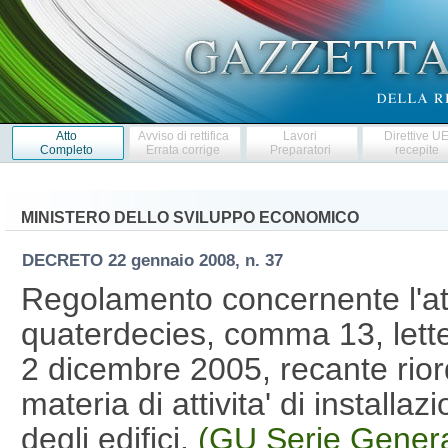
Atto
Avviso di rettifica
Lavori
Direttive U
Completo
Errata corrige
Preparatori
recepite
MINISTERO DELLO SVILUPPO ECONOMICO
DECRETO
22 gennaio 2008, n. 37
Regolamento concernente l'att
quaterdecies, comma 13, lette
2 dicembre 2005, recante riord
materia di attivita' di installaz
degli edifici.
(GU Serie Genera