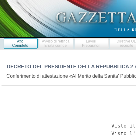
Atto
Avviso di rettifica
Lavori
Direttive U
Completo
Errata corrige
Preparatori
recepite
DECRETO DEL PRESIDENTE DELLA REPUBBLICA
2 
Conferimento di attestazione «Al Merito della Sanita' Pubbli