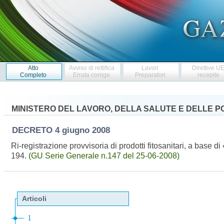
Atto
Avviso di rettifica
Lavori
Direttive U
Completo
Errata corrige
Preparatori
recepite
MINISTERO DEL LAVORO, DELLA SALUTE E DELLE PO
DECRETO
4 giugno 2008
Ri-registrazione provvisoria di prodotti fitosanitari, a base d
194.
(GU Serie Generale n.147 del 25-06-2008)