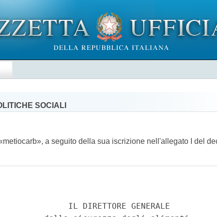
E
LITICHE SOCIALI
i «metiocarb», a seguito della sua iscrizione nell'allegato I del d