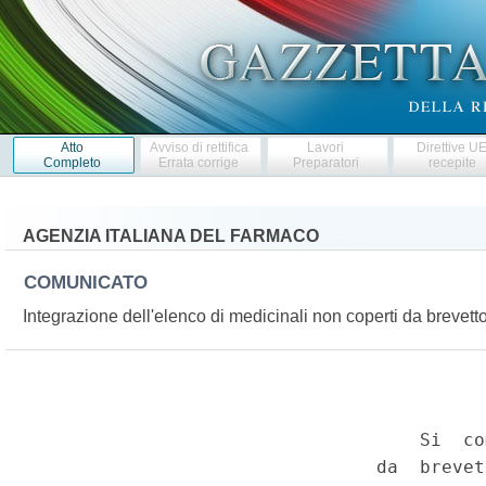
Atto
Avviso di rettifica
Lavori
Direttive U
Completo
Errata corrige
Preparatori
recepite
AGENZIA ITALIANA DEL FARMACO
COMUNICATO
Integrazione dell'elenco di medicinali non coperti da brevett