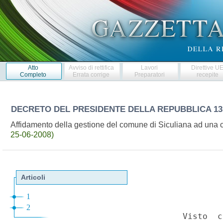
Atto
Avviso di rettifica
Lavori
Direttive U
Completo
Errata corrige
Preparatori
recepite
DECRETO DEL PRESIDENTE DELLA REPUBBLICA
13
Affidamento della gestione del comune di Siculiana ad una 
25-06-2008)