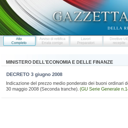
Atto
Avviso di rettifica
Lavori
Direttive U
Completo
Errata corrige
Preparatori
recepite
MINISTERO DELL'ECONOMIA E DELLE FINANZE
DECRETO
3 giugno 2008
Indicazione del prezzo medio ponderato dei buoni ordinari del
30 maggio 2008 (Seconda tranche).
(GU Serie Generale n.1