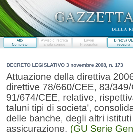
Atto
Avviso di rettifica
Lavori
Direttiva U
Completo
Errata corrige
Preparatori
recepita
DECRETO LEGISLATIVO
3 novembre 2008, n. 173
Attuazione della direttiva 200
direttive 78/660/CEE, 83/34
91/674/CEE, relative, rispettiv
taluni tipi di societa', consolid
delle banche, degli altri istitut
assicurazione.
(GU Serie Gen