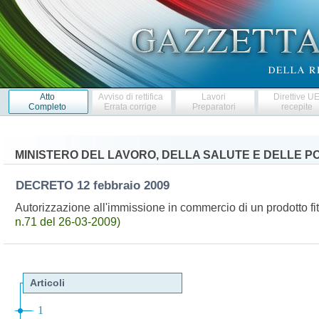
Atto
Avviso di rettifica
Lavori
Direttive U
Completo
Errata corrige
Preparatori
recepite
MINISTERO DEL LAVORO, DELLA SALUTE E DELLE PO
DECRETO
12 febbraio 2009
Autorizzazione all'immissione in commercio di un prodotto f
n.71 del 26-03-2009)