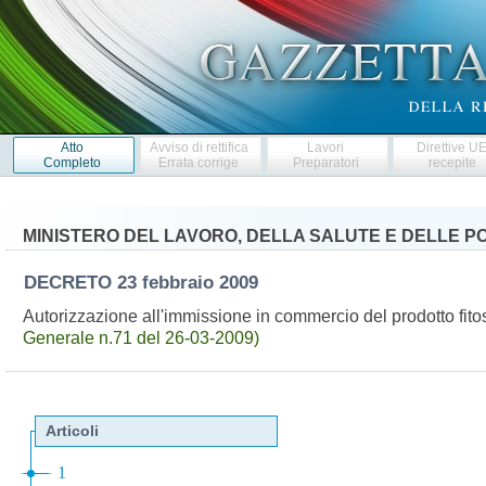
Atto
Avviso di rettifica
Lavori
Direttive U
Completo
Errata corrige
Preparatori
recepite
MINISTERO DEL LAVORO, DELLA SALUTE E DELLE PO
DECRETO
23 febbraio 2009
Autorizzazione all'immissione in commercio del prodotto fit
Generale n.71 del 26-03-2009)