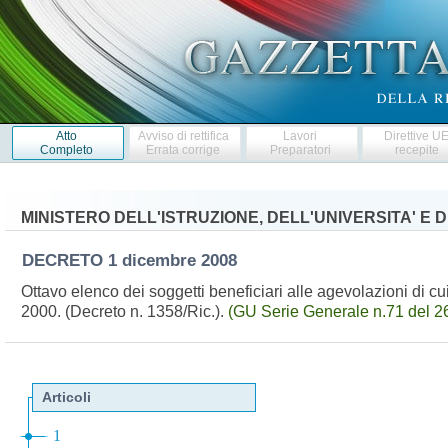
Atto
Avviso di rettifica
Lavori
Direttive U
Completo
Errata corrige
Preparatori
recepite
MINISTERO DELL'ISTRUZIONE, DELL'UNIVERSITA' E 
DECRETO
1 dicembre 2008
Ottavo elenco dei soggetti beneficiari alle agevolazioni di cu
2000. (Decreto n. 1358/Ric.).
(GU Serie Generale n.71 del 2