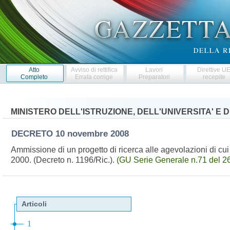
Atto
Avviso di rettifica
Lavori
Direttive U
Completo
Errata corrige
Preparatori
recepite
MINISTERO DELL'ISTRUZIONE, DELL'UNIVERSITA' E 
DECRETO
10 novembre 2008
Ammissione di un progetto di ricerca alle agevolazioni di cui 
2000. (Decreto n. 1196/Ric.).
(GU Serie Generale n.71 del 2