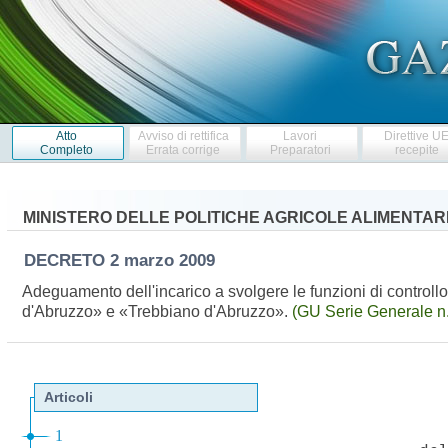
Atto
Avviso di rettifica
Lavori
Direttive U
Completo
Errata corrige
Preparatori
recepite
MINISTERO DELLE POLITICHE AGRICOLE ALIMENTARI
DECRETO
2 marzo 2009
Adeguamento dell'incarico a svolgere le funzioni di control
d'Abruzzo» e «Trebbiano d'Abruzzo».
(GU Serie Generale n