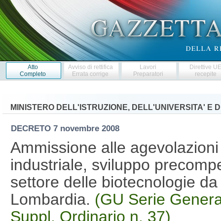
Atto
Avviso di rettifica
Lavori
Direttive U
Completo
Errata corrige
Preparatori
recepite
MINISTERO DELL'ISTRUZIONE, DELL'UNIVERSITA' E 
DECRETO
7 novembre 2008
Ammissione alle agevolazioni d
industriale, sviluppo precompe
settore delle biotecnologie da 
Lombardia.
(GU Serie Genera
Suppl. Ordinario n. 37)