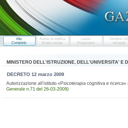
Atto
Avviso di rettifica
Lavori
Direttive U
Completo
Errata corrige
Preparatori
recepite
MINISTERO DELL'ISTRUZIONE, DELL'UNIVERSITA' E
DECRETO
12 marzo 2009
Autorizzazione all'istituto «Psicoterapia cognitiva e ricerca» 
Generale n.71 del 26-03-2009)