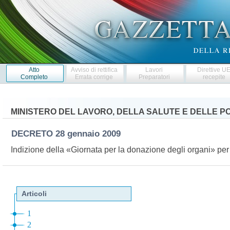
Atto
Avviso di rettifica
Lavori
Direttive U
Completo
Errata corrige
Preparatori
recepite
MINISTERO DEL LAVORO, DELLA SALUTE E DELLE PO
DECRETO
28 gennaio 2009
Indizione della «Giornata per la donazione degli organi» per