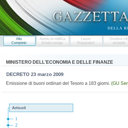
Atto
Avviso di rettifica
Lavori
Direttive U
Completo
Errata corrige
Preparatori
recepite
MINISTERO DELL'ECONOMIA E DELLE FINANZE
DECRETO
23 marzo 2009
Emissione di buoni ordinari del Tesoro a 183 giorni.
(GU Ser