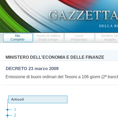
Atto
Avviso di rettifica
Lavori
Direttive U
Completo
Errata corrige
Preparatori
recepite
MINISTERO DELL'ECONOMIA E DELLE FINANZE
DECRETO
23 marzo 2009
Emissione di buoni ordinari del Tesoro a 106 giorni (2ª tranc