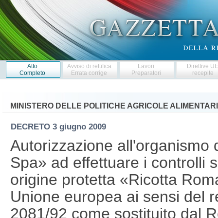
Atto
Avviso di rettifica
Lavori
Direttive U
Completo
Errata corrige
Preparatori
recepite
MINISTERO DELLE POLITICHE AGRICOLE ALIMENTARI
DECRETO
3 giugno 2009
Autorizzazione all'organismo
Spa» ad effettuare i controlli
origine protetta «Ricotta Rom
Unione europea ai sensi del 
2081/92 come sostituito dal R