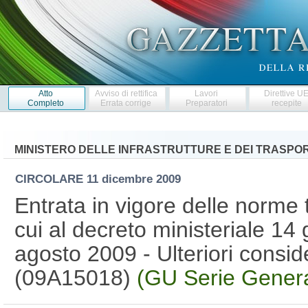
Atto
Avviso di rettifica
Lavori
Direttive U
Completo
Errata corrige
Preparatori
recepite
MINISTERO DELLE INFRASTRUTTURE E DEI TRASPOR
CIRCOLARE
11 dicembre 2009
Entrata in vigore delle norme 
cui al decreto ministeriale 14
agosto 2009 - Ulteriori conside
(09A15018)
(GU Serie Genera