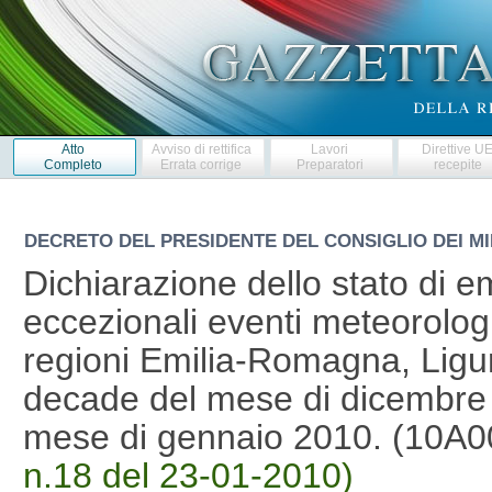
Atto
Avviso di rettifica
Lavori
Direttive U
Completo
Errata corrige
Preparatori
recepite
DECRETO DEL PRESIDENTE DEL CONSIGLIO DEI MI
Dichiarazione dello stato di e
eccezionali eventi meteorologi
regioni Emilia-Romagna, Ligur
decade del mese di dicembre 2
mese di gennaio 2010. (10A
n.18 del 23-01-2010)