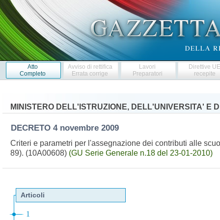
Atto
Avviso di rettifica
Lavori
Direttive U
Completo
Errata corrige
Preparatori
recepite
MINISTERO DELL'ISTRUZIONE, DELL'UNIVERSITA' E 
DECRETO
4 novembre 2009
Criteri e parametri per l'assegnazione dei contributi alle scu
89). (10A00608)
(GU Serie Generale n.18 del 23-01-2010)