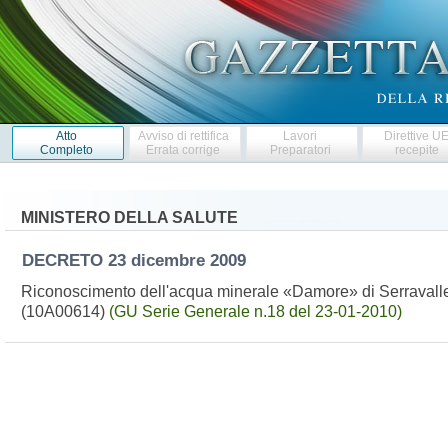
Atto
Avviso di rettifica
Lavori
Direttive U
Completo
Errata corrige
Preparatori
recepite
MINISTERO DELLA SALUTE
DECRETO
23 dicembre 2009
Riconoscimento dell'acqua minerale «Damore» di Serravalle P
(10A00614)
(GU Serie Generale n.18 del 23-01-2010)