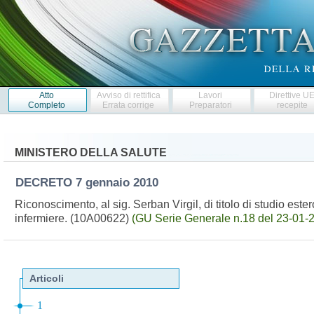
Atto
Avviso di rettifica
Lavori
Direttive U
Completo
Errata corrige
Preparatori
recepite
MINISTERO DELLA SALUTE
DECRETO
7 gennaio 2010
Riconoscimento, al sig. Serban Virgil, di titolo di studio estero
infermiere. (10A00622)
(GU Serie Generale n.18 del 23-01-