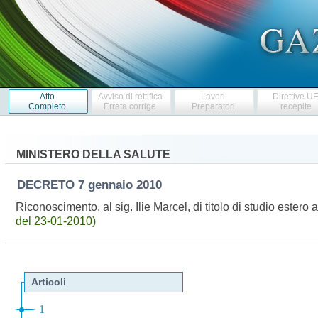
Atto
Avviso di rettifica
Lavori
Direttive U
Completo
Errata corrige
Preparatori
recepite
MINISTERO DELLA SALUTE
DECRETO
7 gennaio 2010
Riconoscimento, al sig. Ilie Marcel, di titolo di studio estero 
del 23-01-2010)