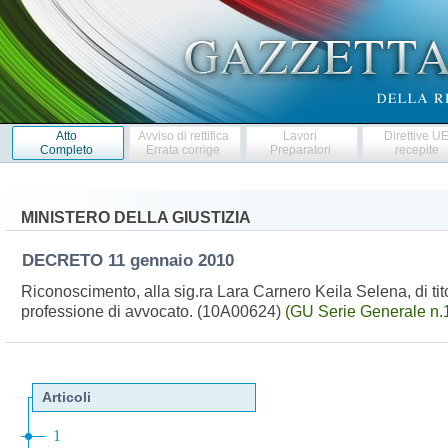
Atto
Avviso di rettifica
Lavori
Direttive U
Completo
Errata corrige
Preparatori
recepite
MINISTERO DELLA GIUSTIZIA
DECRETO
11 gennaio 2010
Riconoscimento, alla sig.ra Lara Carnero Keila Selena, di titolo
professione di avvocato. (10A00624)
(GU Serie Generale n.