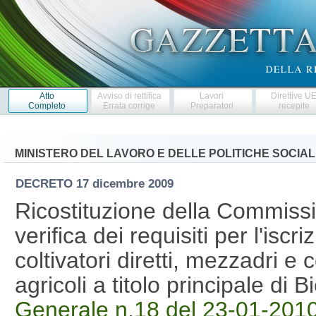
Atto
Avviso di rettifica
Lavori
Direttive U
Completo
Errata corrige
Preparatori
recepite
MINISTERO DEL LAVORO E DELLE POLITICHE SOCIAL
DECRETO
17 dicembre 2009
Ricostituzione della Commiss
verifica dei requisiti per l'iscr
coltivatori diretti, mezzadri e 
agricoli a titolo principale di
Generale n.18 del 23-01-201